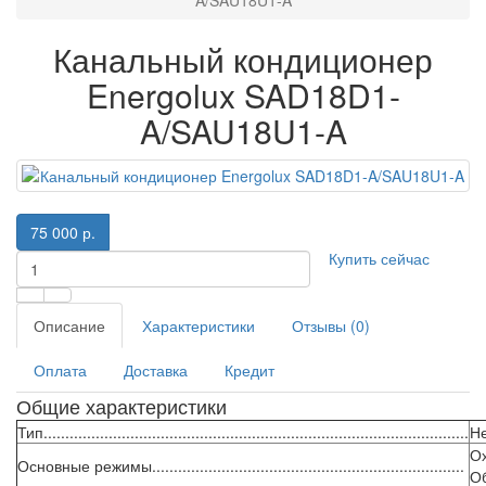
Канальный кондиционер
Energolux SAD18D1-
A/SAU18U1-A
75 000 р.
Купить сейчас
Описание
Характеристики
Отзывы (0)
Оплата
Доставка
Кредит
Общие характеристики
Тип..................................................................................................
Н
О
Основные режимы........................................................................
О