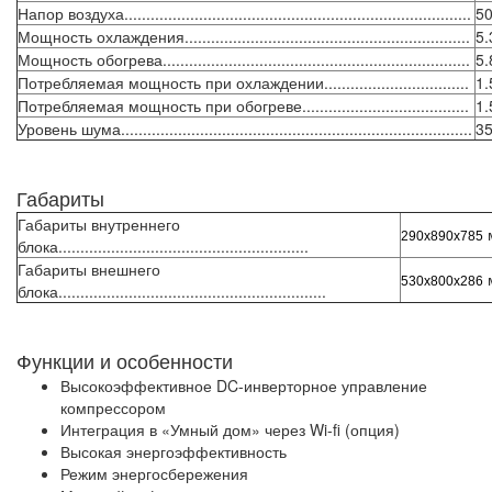
Напор воздуха...............................................................................
50
Мощность охлаждения.................................................................
5.
Мощность обогрева......................................................................
5.
Потребляемая мощность при охлаждении.................................
1.
Потребляемая мощность при обогреве......................................
1.
Уровень шума................................................................................
35
Габариты
Габариты внутреннего
290x890x785
блока.........................................................
Габариты внешнего
530x800x286
блока.............................................................
Функции и особенности
Высокоэффективное DC-инверторное управление
компрессором
Интеграция в «Умный дом» через Wi-fi (опция)
Высокая энергоэффективность
Режим энергосбережения