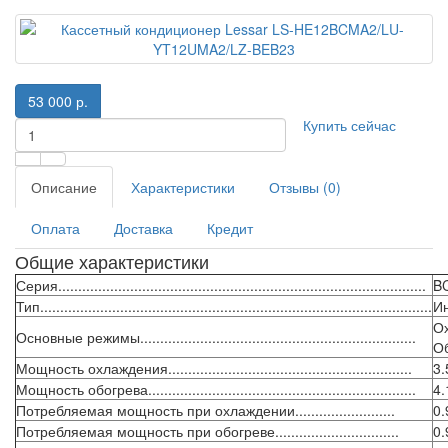
53 000 р.
Купить сейчас
Описание
Характеристики
Отзывы (0)
Оплата
Доставка
Кредит
Общие характеристики
Серия............................................................................................
B
Тип..................................................................................................
И
О
Основные режимы.....................................................................
О
Мощность охлаждения.............................................................
3.
Мощность обогрева...................................................................
4.
Потребляемая мощность при охлаждении.........................
0.
Потребляемая мощность при обогреве...............................
0.