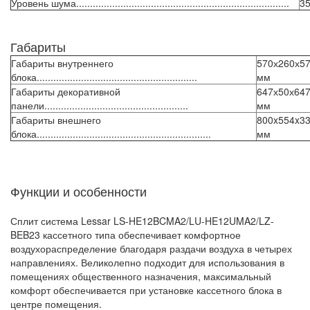
Уровень шума.............................................................................
35
Габариты
Габариты внутреннего
570х260х5
блока..........................................................
мм
Габариты декоративной
647х50х64
панели....................................................
мм
Габариты внешнего
800x554x3
блока...............................................................
мм
Функции и особенности
Сплит система Lessar LS-HE12BCMA2/LU-HE12UMA2/LZ-
BEB23 кассетного типа обеспечивает комфортное
воздухораспределение благодаря раздачи воздуха в четырех
направлениях. Великолепно подходит для использования в
помещениях общественного назначения, максимальный
комфорт обеспечивается при установке кассетного блока в
центре помещения.