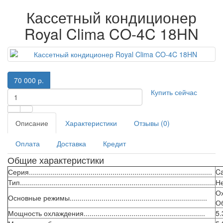
Кассетный кондиционер
Royal Clima CO-4C 18HN
70 000 р.
Купить сейчас
Описание
Характеристики
Отзывы (0)
Оплата
Доставка
Кредит
Общие характеристики
Серия............................................................................................
Ca
Тип..................................................................................................
Н
О
Основные режимы.....................................................................
О
Мощность охлаждения.............................................................
5.