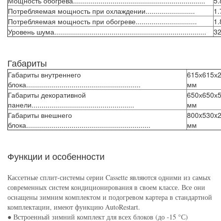
Мощность обогрева...................................................................
5.
Потребляемая мощность при охлаждении.........................
1.
Потребляемая мощность при обогреве...............................
1.
Уровень шума.............................................................................
32
Габариты
Габариты внутреннего
615х615х
блока..........................................................
мм
Габариты декоративной
650х650х
панели....................................................
мм
Габариты внешнего
800x530x
блока...............................................................
мм
Функции и особенности
Кассетные сплит-системы серии Cassette являются одними из самых
современных систем кондиционирования в своем классе. Все они
оснащены зимним комплектом и подогревом картера в стандартной
комплектации, имеют функцию AutoRestart.
● Встроенный зимний комплект для всех блоков (до -15 °С)