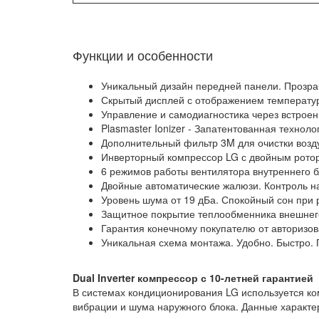
Функции и особенности
Уникальный дизайн передней панели. Прозра
Скрытый дисплей с отображением температу
Управление и самодиагностика через встроен
Plasmaster Ionizer - Запатентованная технол
Дополнительный фильтр 3M для очистки возду
Инверторный компрессор LG с двойным ротор
6 режимов работы вентилятора внутреннего б
Двойные автоматические жалюзи. Контроль н
Уровень шума от 19 дБа. Спокойный сон пр
Защитное покрытие теплообменника внешнег
Гарантия конечному покупателю от авторизо
Уникальная схема монтажа. Удобно. Быстро. 
Dual Inverter компрессор с 10-летней гарантией
В системах кондиционирования LG используется ко
вибрации и шума наружного блока. Данные характ