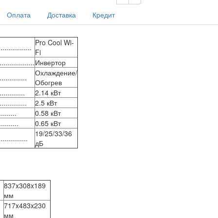
Оплата
Доставка
Кредит
Pro Cool Wi-
................
Fi
..................
Инвертор
Охлаждение/
............
Обогрев
...........
2.14 кВт
............
2.5 кВт
......
0.58 кВт
.......
0.65 кВт
19/25/33/36
.............
дБ
837x308x189
мм
717x483x230
мм