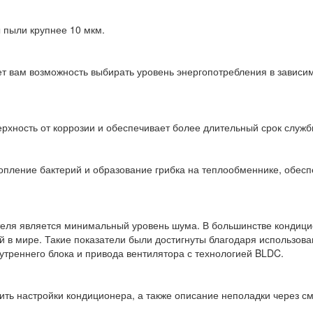
 пыли крупнее 10 мкм.
ет вам возможность выбирать уровень энергопотребления в зависи
хность от коррозии и обеспечивает более длительный срок служ
опление бактерий и образование грибка на теплообменнике, обес
еля является минимальный уровень шума. В большинстве кондицион
ей в мире. Такие показатели были достигнуты благодаря использо
утреннего блока и привода вентилятора с технологией BLDC.
ить настройки кондиционера, а также описание неполадки через с