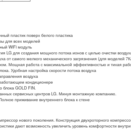
чный пластик поверх белого пластика
ры для всех моделей
ный WiFi модуль
огия LG для создания мощного потока ионов с целью очистки воздух
ха от самого мелкого механического загрязнения (для моделей 7К
ом. Мощная работа с максимальной эффективностью и тихая рабо
лока. Удобная настройка скорости потока воздуха
аправления воздуха
и работающем кондиционере
о блока GOLD FIN.
ванных сервисных центров LG. Минуя монтажную компанию.
Полное приживание внутреннего блока к стене
мпрессор нового поколения. Конструкция двухроторного компресс
еристики дают возможность увеличить уровень комфортности внут